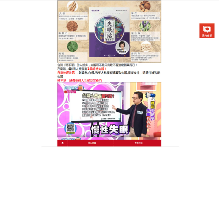
醫草艾方失眠貼專賣店
治療失眠的穴位貼天然中草藥
還你甜美夢鄉
失眠是現代社會的一個普遍問題，很多人深受其害，
晚上輾轉反側難以入眠，第二天精神萎靡，影響工作
和生活，中醫認為，一些失眠患者是因為寒凝氣滯，
治療失眠的穴位貼
傳承古方精華，它以酸棗仁、桂枝
等天然中草藥為原料，經過精心配比，使用便捷，只
需在睡前將藥布貼在穴位上，它能溫通經絡，散寒行
氣，安撫神經，讓你的身心得到充分放鬆，藥布中的