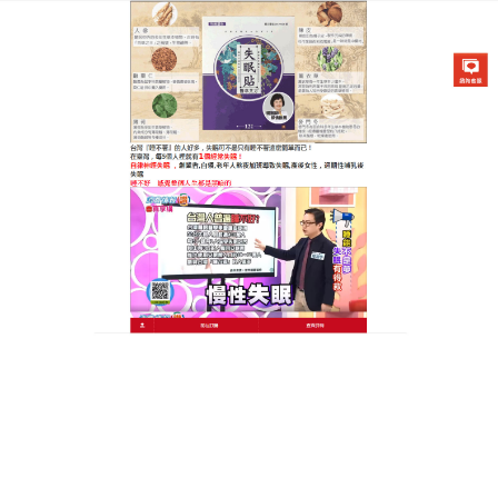
醫草艾方失眠貼專賣店
失眠貼藥布天然配方打造優質
睡眠
現代生活的壓力和節奏，讓失眠成為了許多人的困
擾，晚上睡不著，白天沒精神，影響工作和生活，中
醫認為，部分失眠者屬於痰濁內阻型，
失眠貼藥布
是
天然的選擇，它選用酸棗仁、半夏等純天然中草藥，
經過科學配伍，使用方便，睡前貼於穴位，藥力便能
透皮吸收，調節身體機能，它能燥濕化痰，寧心安
神，幫助你改善睡眠環境，打造優質睡眠，許多患者