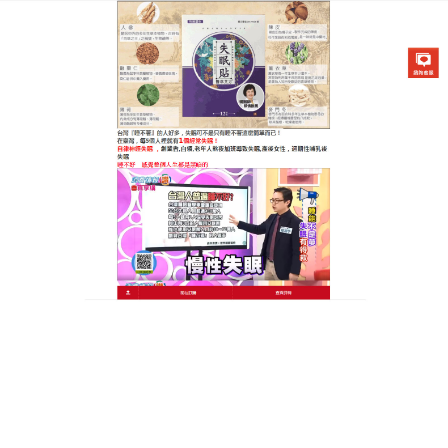
醫草艾方失眠貼專賣店
月份:
2022 年 11 月
治療失眠的肚臍貼對身體無傷
害，可以幫助我們睡眠得更舒
適
中醫師表示，很多人心腎不交，心屬火，腎屬水，火
都集中在頭部當然會睡不着，且不只會睡不着，還容