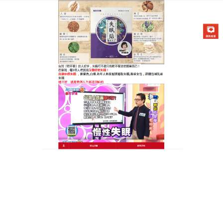
醫草艾方失眠貼專賣店
失眠貼有用嗎
忙碌的生活讓失眠成為現代人無形中的健康殺手，
失
眠貼有用嗎
？醫草艾方失眠貼按照古方配置將酸棗仁
等中草藥進行綜合的搭配，通過組合可以相輔相成幫
助調理身體綜合機能，有助於改善睡眠的質量，幫助
患者安然入睡，减少多夢、失眠等症狀，對於存在失
眠問題的人來說可以完美替代安眠藥，還你舒心的睡
眠，
失眠貼有用嗎
？失眠貼中的有效成分可以抑制神
經系統有鎮靜以及改善睡眠的作用，幫你輕鬆擺脫失
眠的困擾，給長期忍受失眠痛苦的患者帶去了希望。