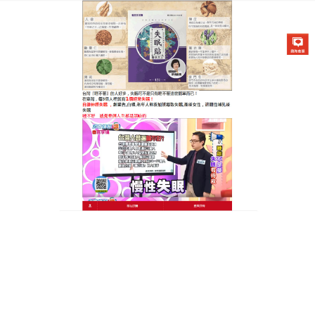
醫草艾方失眠貼專賣店
失眠如何簡單治療
在這個忙碌的社會，失眠給人們的正常生活帶來極大
的困擾，
失眠如何簡單治療
？醫草艾方失眠貼中藥配
方不僅有安神保健的作用，而且還可以快速消除疲
勞，讓你安然入睡，擺脫失眠帶來的焦慮和痛苦，已
經解救了無數失眠的患者，成為哄您安心入睡的保
姆，
失眠如何簡單治療
？失眠貼的藥性直達病根，疏
通氣血，調和氣血陰陽，對各種原因引起的長期失眠
效果顯著，讓你能够每晚享受安心的睡眠，不再受失
眠困擾，拯救失眠族。