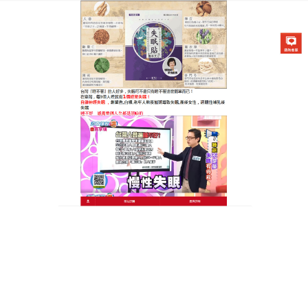
醫草艾方失眠貼專賣店
失眠貼天明製藥打破失眠循
環，長期保養與天然修護的平
衡點
失眠不該只在發作時才被解決，更需要長期的調理，
同仁堂倡導養治結合，這款
失眠貼天明製藥
專為打破
失眠循環而設計，天然活性成分能循序漸進地修補受
損的睡眠機制，而非強行麻痺神經，使用方式極其簡
單，適合融入您的日常睡前儀式，顯著的效果在於能
逐步穩定生物鐘，讓身體重新學會如何在正確的時間