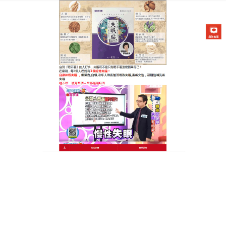
醫草艾方失眠貼專賣店
治療失眠的穴位貼是純天然失
眠救星，享受深層寧靜睡眠
不少人深受失眠之苦，中醫認為有些失眠是由於心膽
虛怯所致，常伴有易驚、心慌等症狀，
治療失眠的穴
位貼
就是你的最佳選擇，它採用天然植物配方，含有
龍齒、琥珀等成分，這些天然物質相互協同，能鎮驚
安神，定志寧心，使用非常方便，睡前將貼片貼在相
應穴位，藥效通過皮膚吸收，逐漸調理身心，增強心
膽功能，平復驚慌情緒，治療失眠的穴位貼使用後，