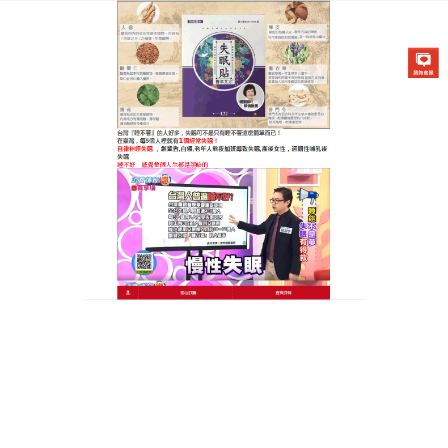
醫草艾方失眠貼專賣店
天明製藥失眠貼輕鬆助你一夜
入睡，還你舒心的睡眠
有沒有人經常因為工作壓力大，缺少運動什麼的而失
眠呢？
天明製藥失眠貼
有緩解輕度抑鬱，促進睡眠，
提高睡眠品質，改善亞健康等功效，可以起到鎮靜安
眠的作用，調節人體情緒，達到助眠的效果，真正的
實現自然健康睡眠，天明製藥失眠貼讓你享受整夜酣
暢睡眠。
作
發
分
admin
2022 年 11 月 14 日
天明製藥失眠貼