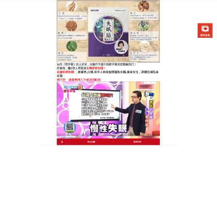
醫草艾方失眠貼專賣店
失眠貼藥布幫助你改善睡眠環
境，輕鬆擺脫失眠的束縛
現代生活的快節奏和高壓力，讓越來越多人陷入失眠
的困境，晚上睡不著，白天沒精神，工作和生活都受
到影響，從中醫角度看，不少失眠者屬於血淤阻絡
型，
失眠貼藥布
是天然的解決之道，它選用酸棗仁、
丹參等純天然中草藥，經過傳統配方製作，使用簡單
方便，睡前貼於穴位，藥力就能透過皮膚，發揮作
用，它能活血化瘀，通絡安神，幫助你改善睡眠，許