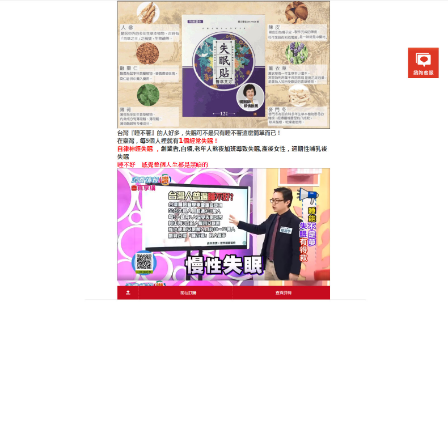
醫草艾方失眠貼專賣店
治療失眠的穴位貼有助於改善
睡眠的質量，幫助患者安然入
睡
生活節奏往往讓失眠、焦慮成為困擾都市人群的問
題，
治療失眠的穴位貼
不僅有安神保健的作用，而且
還可以快速消除疲勞，讓你安然入睡，通過對湧泉穴
和神門穴的穴位貼敷治療，引導你不知不覺進入夢
鄉，保證一覺到天亮，享受一夜好眠，成功幫助千萬
的失眠患者擺脫了自律神經疲勞的困擾。