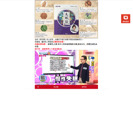
醫草艾方失眠貼專賣店
失眠貼藥布改善睡眠狀況，還
能提升保護力
失眠是一種障礙，越是擔心失眠，就越難以入睡，久
而久之就會導致失眠問題越來越嚴重，
失眠貼藥布
的
藥材好，藥效好，通過肚臍的神闕穴，將藥效送遍全
身，使失眠不再反反復複，對各種原因引起的長期失
眠效果顯著，失眠貼藥布讓你能够每晚享受安心的睡
眠，不再受失眠困擾，拯救失眠族。
作
發
分
admin
2022 年 12 月 7 日
失眠貼藥布