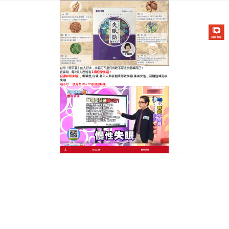
醫草艾方失眠貼專賣店
治療失眠的穴位貼帶你踏入深
層睡眠樂園，還你一夜好睡眠
失眠問題困擾著無數人，中醫認為，有些失眠者屬心
脾兩虛型，伴有心悸、健忘等症，
治療失眠的穴位貼
是救星，它採用純天然中草藥，包含黨參、茯苓等成
分，這些草本精華相互作用，能補益心脾、寧心安
神，使用簡單，睡前貼於穴位即可，藥效透過皮膚，
慢慢調整身體機能，它增進氣血循環，安撫神經系
統，使用一段時間，心悸感緩解，睡眠質量大幅提