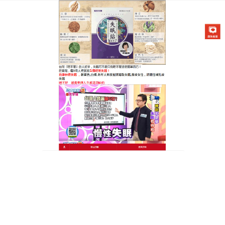
醫草艾方失眠貼專賣店
失眠貼藥布天然成分助你安穩
入眠，還你一夜酣甜好夢
失眠宛如惡夢糾纏，不少人深受其害，中醫指出，部
分失眠者屬肝鬱氣滯型，常伴有煩躁不安、胸悶等
症，
失眠貼藥布
猶如失眠的剋星，它以純天然中草藥
配製，有佛手、香附等成分，這些天然原料巧妙搭
配，能疏肝理氣、鎮靜安神，使用極其便捷，睡前把
藥布貼在對應穴位，藥效經皮膚吸收，緩緩調理身
體，它促進氣血運行，平復神經的興奮，用後不久，