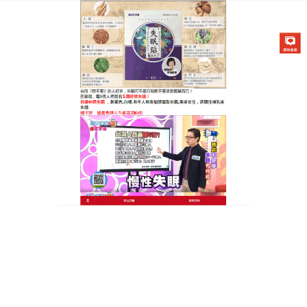
醫草艾方失眠貼專賣店
天明製藥失眠貼輕鬆入睡不是
夢，睡出輕盈好體態
失眠者往往屬於心脾兩虛型，入睡困難，睡眠淺，多
夢，醒後疲憊不堪，食慾不佳，此款
天明製藥失眠貼
取材天然，包含遠志等草本，遠志有安神益智等作
用，它的使用方便快捷，睡前貼上即可，天明製藥失
眠貼能深度調節身體機能，改善心脾功能，有效抑制
神經的亢奮，起到很好的催眠效果，患者使用一段時
間後，失眠症狀明顯減輕，不再受失眠困擾，精神狀