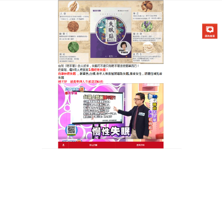
醫草艾方失眠貼專賣店
治療失眠的穴位貼天然良方，
還您健康睡眠
在忙碌的生活中，失眠成了許多人的通病，口服藥雖
然能治療失眠，但副作用總是讓人顧忌，
治療失眠的
穴位貼
是純天然的解決之道，它由二十七味中藥材獨
家秘制，不含任何化學添加劑，對身體無刺激。使用
時，只需將它貼在肚臍或者腳心的湧泉穴部位，藥性
就會通過穴位迅速滲透到體內。治療失眠的穴位貼能
調理身體機能，讓大腦從興奮轉為抑制，同時緩解疲