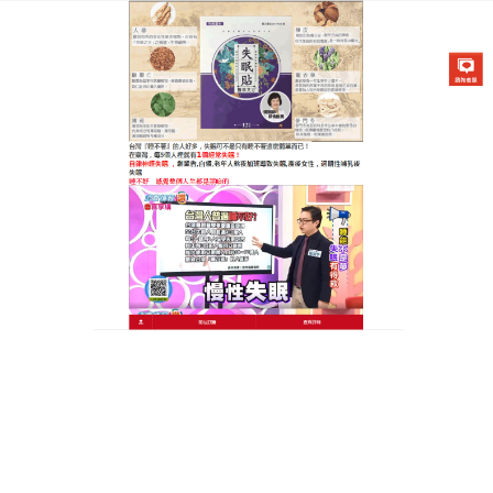
醫草艾方失眠貼專賣店
一夜好眠秘訣，天明製藥失眠
貼輕鬆搞定
在現代快節奏生活中，失眠成了許多人的困擾，口服
藥雖能治失眠，但“是藥三分毒”，總會讓人擔心影響
免疫系統，而我們的
天明製藥失眠貼
，是天然良方！
它由二十七味珍貴中藥材秘制而成，純中藥成分，無
任何刺激。使用起來簡單又方便，只需將其貼於肚臍
或腳心的湧泉穴部位。天明製藥失眠貼藥性就會通過
穴位迅速滲透到體內，如同一位溫柔的守護者，細心