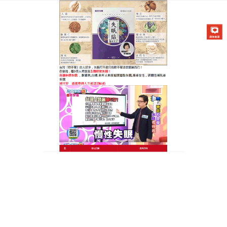
醫草艾方失眠貼專賣店
治療失眠的穴位貼能够幫助緩
解入睡壓力，改善失眠焦慮的
問題
長期性的失眠對人體的危害是很大的，
治療失眠的穴
位貼
能够有效通過穴位刺激，將多種有效物質被人體
吸收，起到寧心安神、舒緩情緒、助眠的作用，適用
於多夢易醒、醒後不眠、急躁易怒、神疲健忘的失眠
引起的症狀的輔助改善。治療失眠的穴位貼能够釋放
自然的香氛幫助實現舒緩的作用起到很好的寧心安神