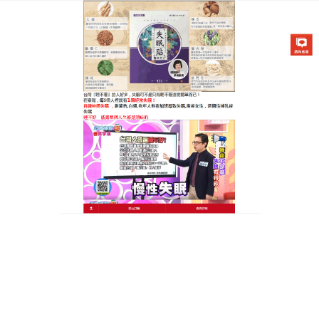
醫草艾方失眠貼專賣店
失眠貼天明製藥有助於緩解失
眠症狀，重拾好夢
對於失眠人群來說，想要好好睡一覺確實很困難，
失
眠貼天明製藥
是有酸棗仁、五味子、肉桂、桂圓、白
芷等所組成，可以有效改善失眠多夢，可以在肚臍眼
的地方使用，藥物會滲透達到身體內部，可以起到調
理神經的作用，也能够幫助改善睡眠質量，失眠貼天
明製藥安全無副作用的特點讓很多消費者都可以放心
使用。