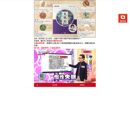
醫草艾方失眠貼專賣店
治療失眠的穴位貼能够改善神
經緊繃的狀態，緩解失眠多夢
等等情况
睡眠對於人體絕對是有非常重要的影響的，當你睡不
好或睡不夠時，人體是無法正常運轉的，也因此更容
易陷入睡眠不足的惡性循環，
治療失眠的穴位貼
裡面
主要成分是酸棗仁、五味子、肉桂、桂圓、白芷等
等，道地選材真材實料，武火熬汁文火煎稠，經過八
道工序製作而成，通過組合可以相輔相成幫助調理身