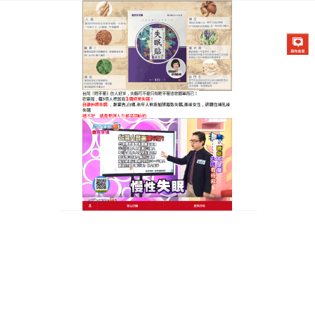
醫草艾方失眠貼專賣店
失眠貼天明製藥能够很好的起
到助眠以及提升睡眠質量的效
果
現在工作壓力大，各種事業多，加之熬夜的人越來越
多，熬夜最易耗傷陰血，所以心煩失眠的人也越來越
多，
失眠貼天明製藥
的主要成分是酸棗仁、遠志、珍
珠粉、丹參和五味子等，這些成分對治療失眠都有很
好的療效，失眠貼天明製藥的多種活性成分具有鎮靜
催眠的功效，尤其是緩解緊張還有焦慮情緒還是很不