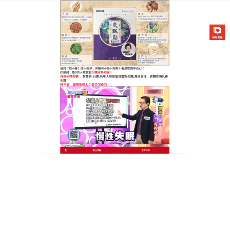
醫草艾方失眠貼專賣店
最新失眠改善產品提高睡眠品
質，讓你擺脫睡不着的煩惱
失眠對工作中與生活都是導致一定影響，那麼有沒有
是什麼比較安全有效的緩解失眠的小妙招呢
？最新失
眠改善產品
有助於改善睡眠的質量，幫助患者安然入
睡，减少多夢、失眠等症狀，對於存在失眠問題的人
來說可以完美替代安眠藥，還你舒心的睡眠，最新失
眠改善產品讓你快速達到全身乃至心靈深處的放鬆，
引導你不知不覺進入夢鄉，保證一覺到天亮，享受一