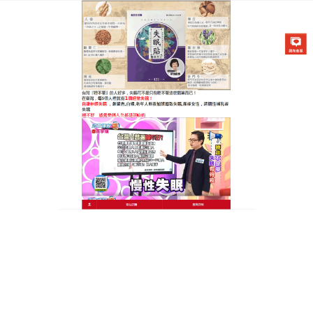
醫草艾方失眠貼專賣店
最新失眠改善產品為你帶來舒
適的睡眠體驗，讓你和家人睡
得更加安穩
如果長期失眠，有可能會導致機體抵抗力下降、記憶
力減退、肥胖、高血壓等，所以一般需要採取多種方
式進行調理，
最新失眠改善產品
通過肚臍的神闕穴，
將藥效送遍全身，使失眠不再反反復複，推薦睡前貼
一片，酣睡8小時，為你帶來舒適的睡眠體驗，在改善
睡眠質量的同時，維護好自身的健康，最新失眠改善