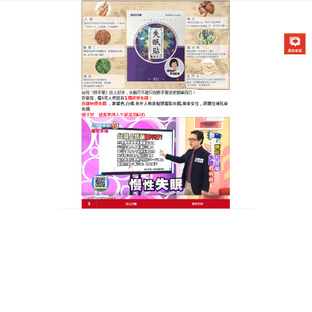
醫草艾方失眠貼專賣店
失眠貼天明製藥對於存在失眠
問題的人來說可以完美替代安
眠藥
晚上睡不著失眠一般是由於白天睡眠過多、神經壓力
較大、心脾兩虛等因素引起的，
失眠貼天明製藥
通過
對湧泉穴和神門穴的穴位貼敷治療，引導你不知不覺
進入夢鄉，保證一覺到天亮，失眠貼天明製藥的藥性
直達病根，疏通氣血，調和氣血陰陽，對各種原因引
起的長期失眠效果顯著，讓你能够每晚享受安心的睡