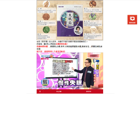
醫草艾方失眠貼專賣店
穴位失眠貼達到快速睡眠、提
高睡眠品質的目的
長期失眠對人體的危害很大，但是在這快節奏的生活
中，現代人的失眠現象卻存在的相當普遍，失眠是一
種睡眠障礙，
穴位失眠貼
選取的成分更加天然無刺
激，沒有任何副作用，也不會囙此而產生依賴，即使
在不安的陌生環境裏，也仿佛有了護身符，幫助調理
人體的內分泌情况，穴位失眠貼有利於增强免疫，也
能够改善神經緊繃的狀態，緩解失眠多夢等情况，讓