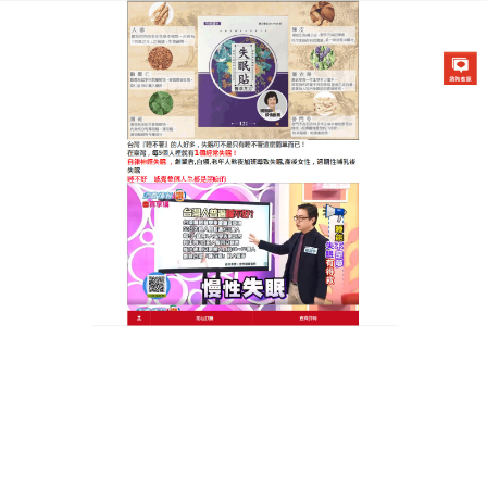
醫草艾方失眠貼專賣店
穴位失眠貼真正的實現自然健
康睡眠，讓你享受整夜酣暢睡
眠
睡眠不好，會對心理和生理健康都有影響，淺眠、睡
覺易驚醒、失眠都會導致患者心煩焦慮
，穴位失眠貼
一片，酣睡8小時，為你帶來舒適的睡眠體驗，讓你和
家人睡得更加安穩，是失眠一族的救星，成為哄您安
心入睡的保姆，對各種原因引起的長期失眠效果顯
著，讓你能够每晚享受安心的睡眠，不再受失眠困