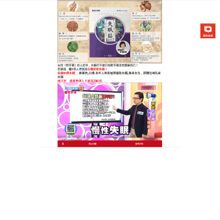
醫草艾方失眠貼專賣店
失眠貼天明製藥改善失眠症
狀，安神養心
失眠是很痛苦的，不少女性因為失眠，導致精神不
振，面色發暗，脾氣也會變得暴躁起來，囙此對於失
眠現象要注意及時改善，
失眠貼天明製藥
能夠幫助制
約內生的虛火，能夠收斂心火，消除人體的虛煩焦
躁，可配伍人蔘，茯苓，石菖蒲等。安神益智，祛痰
消腫，治療各種心神不安的病症，如失眠多夢，健忘
驚悸，神志恍惚等，也可用於咳嗽痰多，瘡瘍腫毒