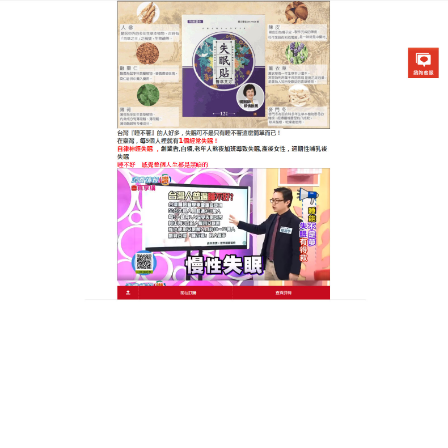
醫草艾方失眠貼專賣店
失眠貼天明製藥可以改善焦慮
抑鬱，改善亞健康的狀態
誰都知道睡眠和休息的重要性，然而，每天全世界都
有無以計數的人飽受失眠的痛苦和折磨，
失眠貼天明
製藥
選用多種天然藥用植物，採用現代科技防腐選取
濃縮，加工製成貼片，能够改善血液回圈，調和氣血
陰陽，失眠貼天明製藥恢複臟腑正常的生理功能，達
到改善睡眠、鎮靜安神的效果，因各種原因引起的長
期失眠效果顯著。