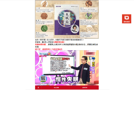
醫草艾方失眠貼專賣店
治療失眠的穴位貼讓睡覺成為
一種享受，是失眠患者的福音
怎麼才能從根本上解决失眠、睡不好的困擾呢？
治療
失眠的穴位貼
的藥材好，藥效好，通過肚臍的神闕
穴，將藥效送遍全身，使失眠不再反反復複，可以通
經絡、安神定志、益氣鎮驚、養心益肝、益氣生血、
滋養清心，治療失眠的穴位貼對各種頑固性失眠、多
夢、易醒早醒、神經衰弱有神奇的效果，減輕失眠的
痛苦。