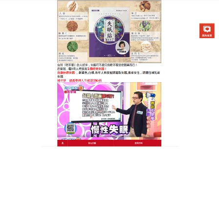
醫草艾方失眠貼專賣店
治療失眠的肚臍貼能够幫助調
理自己的身體健康，改善睡眠
質量
如今，失眠、壓力成為現代人無形中的健康殺手，
治
療失眠的肚臍貼
按照古方配置將酸棗仁等中草藥進行
綜合的搭配，通過組合可以相輔相成幫助調理身體綜
合機能，將藥效送遍全身，很快達安神寧心的效果，
使失眠不再反反復複，治療失眠的肚臍貼睡前貼一
片，酣睡8小時，第二天活力充沛！