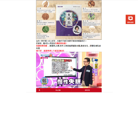
醫草艾方失眠貼專賣店
穴位失眠貼可以抑制神經系統
有鎮靜以及改善睡眠的作用
由於工作壓力大或者精神壓力大所導致的，也可能是
因為換了一個工作的環境或者是出差倒時差所造成的
失眠，
穴位失眠貼
的藥性直達病根，疏通氣血，調和
氣血陰陽，對各種原因引起的自律神經失調症狀效果
顯著，穴位失眠貼讓你能够每晚享受安心的睡眠，不
再受失眠困擾，拯救失眠族。
作
發
分
admin
2023 年 9 月 11 日
穴位失眠貼