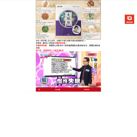
醫草艾方失眠貼專賣店
失眠貼藥布提高睡眠品質，改
善亞健康
睡不著、淺眠、早醒、醒來疲倦，多夢、睡眠時間
短，失眠症正慢慢侵蝕著所有人的睡眠，影響第二天
的工作學習，
失眠貼藥布
使用了多種天然中藥材，用
現代科技的方法選取濃縮，加工製成貼片，通過神闕
穴、湧泉穴和安眠穴，三大穴位，能够改善血液回
圈，調和氣血陰陽，恢復臟腑正常的生理功能，達到
改善睡眠、鎮靜安神的效果，失眠貼藥布對各種原因