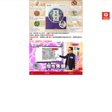
醫草艾方失眠貼專賣店
天明製藥失眠貼是天然助眠聖
品，帶您遠離失眠煩惱
很多人被失眠問題所困擾，中醫表明部分失眠者屬於
痰濁壅盛型，伴有胸悶氣短、多痰易咳等症狀，
天明
製藥失眠貼
以天然中草藥為配方，包含橘紅、桔梗等
成分，這些天然物質相互配合，能燥濕化痰，理氣寬
胸，安神助眠，使用時很方便，睡前將藥布貼於穴
位，藥布透過皮膚吸收藥效，慢慢改善身體機能，緩
解神經壓力，使用一段時間，胸悶氣短的情況會緩