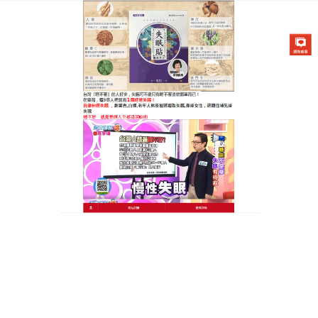
醫草艾方失眠貼專賣店
天明製藥失眠貼輕鬆享受深層
好睡眠，讓你快速擺脫失眠困
境
失眠是許多人的困擾，中醫認為部分失眠者屬於氣滯
血瘀型，睡眠質量差，伴有胸脅脹痛、痛有定處等症
狀，
天明製藥失眠貼
能讓你輕鬆享受深層好睡眠，它
以天然中草藥為配方，包含酸棗仁、鬱金等成分，這
些天然原料相互配合，能行氣活血，寧心安神，使用
方法簡單易懂，睡前將藥布貼於相應穴位即可，藥布