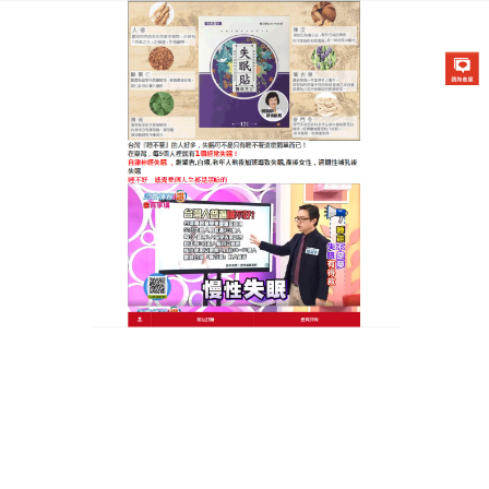
醫草艾方失眠貼專賣店
治療失眠的穴位貼輕鬆擺脫失
眠枷鎖，讓你每晚都能享受一
夜好眠
失眠給人們的生活帶來了極大的不便，中醫認為，許
多失眠患者屬於腎精虧虛型，睡眠不穩，伴有腰膝酸
軟、頭暈耳鳴等症狀，
治療失眠的穴位貼
能幫你擺脫
這些困擾，它以天然中草藥為配方，包含酸棗仁、熟
地黃等成分，這些天然原料相互配合，能滋補腎精，
寧心安神，使用方法簡單易懂，睡前將藥布貼於相應