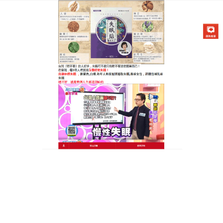
醫草艾方失眠貼專賣店
天明製藥失眠貼可以抑制神經
興奮，輕鬆擺脫失眠煩
現代人壓力大，失眠問題越來越普遍，失眠不僅影響
精神狀態，還會危害身體健康，好在我們有
天明製藥
失眠貼
，能幫你解決這一難題，它以天然中草藥為原
料，包含酸棗仁、五味子等，這些成分經過科學搭
配，發揮出最大功效，它使用方便，睡前在穴位上貼
上藥布，即可等待進入甜美夢鄉，效果方面，它能有
效調理身體機能，改善睡眠，對於那些整晚似睡非